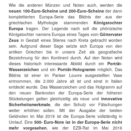
Wie die anderen Münzen und Noten auch, werden die
neuen 100-Euro-Scheine und 200-Euro-Scheine
der dann
komplettierten Europa-Serie das Bildnis der aus der
griechischen Mythologie stammenden
Königstochter
Europa
tragen. Der Legende nach soll die phönizische
Königstochter namens Europa eines Tages vom
Göttervater
Zeus
in Gestalt eines Stieres nach Kreta gebracht worden
sein. Aufgrund dieser Sage setzte sich Europa von den
antiken Griechen bis in unsere Zeit als geografische
Bezeichnung für den Kontinent durch. Auf den Noten wird
dieses historisch interessante Abbild durch ein
Porträt-
Wasserzeichen
und ein
Porträt-Hologramm
möglich. Das
Bildnis ist einer im Pariser Louvre ausgestellten Vase
entnommen, die 2.000 Jahre alt ist und einst in Italien
entdeckt wurde. Das Wasserzeichen und das Holgramm auf
den neuen Banknoten der Europa-Serie der höheren
Stückelungen gelten gleichzeitig als neue und
innovative
Sicherheitsmerkmale
, die den Schutz vor Fälschungen
weiter erhöhen sollen. Mit der Ausgabe der beiden
Geldnoten im Mai 2019 ist die Europa-Serie vollständig in
Umlauf. Eine
500- Euro-Note ist in der Europa-Serie nicht
mehr vorgesehen
, wie der EZB-Rat im Mai 2016