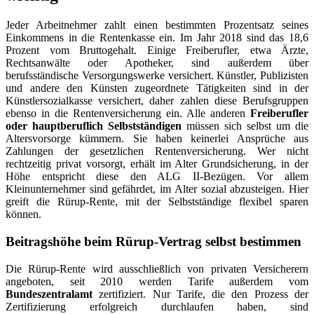
Jeder Arbeitnehmer zahlt einen bestimmten Prozentsatz seines
Einkommens in die Rentenkasse ein. Im Jahr 2018 sind das 18,6
Prozent vom Bruttogehalt. Einige Freiberufler, etwa Ärzte,
Rechtsanwälte oder Apotheker, sind außerdem über
berufsständische Versorgungswerke versichert. Künstler, Publizisten
und andere den Künsten zugeordnete Tätigkeiten sind in der
Künstlersozialkasse versichert, daher zahlen diese Berufsgruppen
ebenso in die Rentenversicherung ein. Alle anderen
Freiberufler
oder hauptberuflich Selbstständigen
müssen sich selbst um die
Altersvorsorge kümmern. Sie haben keinerlei Ansprüche aus
Zahlungen der gesetzlichen Rentenversicherung. Wer nicht
rechtzeitig privat vorsorgt, erhält im Alter Grundsicherung, in der
Höhe entspricht diese den ALG II-Bezügen. Vor allem
Kleinunternehmer sind gefährdet, im Alter sozial abzusteigen. Hier
greift die Rürup-Rente, mit der Selbstständige flexibel sparen
können.
Beitragshöhe beim Rürup-Vertrag selbst bestimmen
Die Rürup-Rente wird ausschließlich von privaten Versicherern
angeboten, seit 2010 werden Tarife außerdem vom
Bundeszentralamt
zertifiziert. Nur Tarife, die den Prozess der
Zertifizierung erfolgreich durchlaufen haben, sind