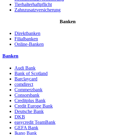
Tierhalterhaftpflicht
Zahnzusatz
versicherung
Banken
Direktbanken
Filialbanken
Online-Banken
Banken
Audi Bank
Bank of Scotland
Barclaycard
comdirect
Commerzbank
Consorsbank
Creditplus Bank
Credit Europe Bank
Deutsche Bank
DKB
easycredit TeamBank
GEFA Bank
Ikano Bank