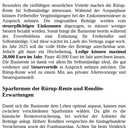
Besonders die vielfältigen steuerlichen Vorteile machen die Rürup-
Rente für Selbstständige interessant. Während der Ansparphase
können Freiberufler Vergünstigungen bei der Einkommenssteuer in
Anspruch nehmen. Die eingezahlten Beiträge werden vom
steuerpflichtigen Einkommen
abgezogen, es müssen weniger
Steuern bezahlt werden. Somit bringt die Basisrente bereits während
des Erwerbslebens eine Entlastung für Freiberufler und
Selbstständige. Und diese wächst im Laufe des Vertrags sogar noch.
Im Jahr 2025 soll die volle Höhe der Beiträge anrechenbar sein.
Jedoch gilt dann ein Höchstbetrag,
Ledige können maximal
20.000 Euro im Jahr
, Paare 40.000 Euro im Jahr anrechnen lassen.
Die Basisrente ist damit vor allem für Selbstständige ideal, die gut
verdienen und
Steuervorteile
in Anspruch nehmen möchten. Die
Rürup-Rente wird zu einem Mix aus privater Altersvorsorge und
Steuersparmodell.
Sparformen der Rürup-Rente und Rendite-
Erwartungen
Damit sich die Basisrente dem Leben optimal anpasst, kannen man
zwischen verschiedenen Sparformen wählen. Da gibt es die
klassische Rentenversicherung, bei welcher der Anbieter die
Beiträge anlegt. Höhere Renditen versprechen die fondsgebundene
Versicherung sowie der Fondssparplan. Achten Sie beim Vergleich