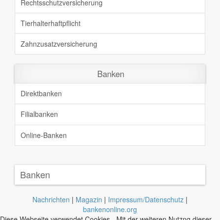
Rechtsschutz
versicherung
Tierhalterhaftpflicht
Zahnzusatz
versicherung
Banken
Direktbanken
Filialbanken
Online-Banken
Banken
Nachrichten
|
Magazin
|
Impressum/Datenschutz
|
bankenonline.org
Diese Webseite verwendet Cookies - Mit der weiteren Nutzng dieser